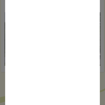
Karlsruhe
Um das Video zu sehen, müssen Sie es durch einen Klick aktivieren.
Dadurch werden Informationen an Youtube übermittelt und unter
Umständen dort verarbeitet. Bitte beachten Sie unsere Hinweise
und Informationen zum
Datenschutz
.