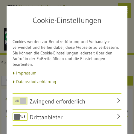
Ministerium für Umwelt, Klima und
Navi
Energiewirtschaft
zeig
Cookie-Einstellungen
Alle Naturschutzzentren
NATURSCHUTZZENTRUM
Cookies werden zur Benutzerführung und Webanalyse
Karlsruhe-Rappenwört
verwendet und helfen dabei, diese Webseite zu verbessern.
Sie können die Cookie-Einstellungen jederzeit über den
Aufruf in der Fußzeile öffnen und die Einstellungen
Sie sind hier:
Startseite
Service
Mediathek
bearbeiten.
Impressum
SUCHEN
Datenschutzerklärung
Zwingend erforderlich
DIGITALER ARCHITEKTURRUNDGANG IN KARLSRUHE
23.06.2020
Drittanbieter
Digitaler Architekturrundgang in