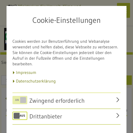
Ministerium für Umwelt, Klima und
Navi
Energiewirtschaft
zeig
Cookie-Einstellungen
Alle Naturschutzzentren
NATURSCHUTZZENTRUM
Cookies werden zur Benutzerführung und Webanalyse
Karlsruhe-Rappenwört
verwendet und helfen dabei, diese Webseite zu verbessern.
Sie können die Cookie-Einstellungen jederzeit über den
Aufruf in der Fußzeile öffnen und die Einstellungen
Sie sind hier:
Startseite
Service
Mediathek
bearbeiten.
Impressum
SUCHEN
Datenschutzerklärung
Zwingend erforderlich
PAMINA-RHEINPARK IMAGEFILM
26.04.2019
Drittanbieter
PAMINA-Rheinpark Imagefilm