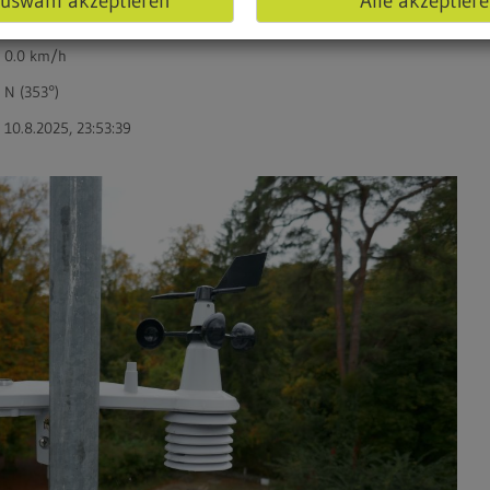
uswahl akzeptieren
Alle akzeptier
0.0 km/h
0.0 km/h
N (353°)
10.8.2025, 23:53:39