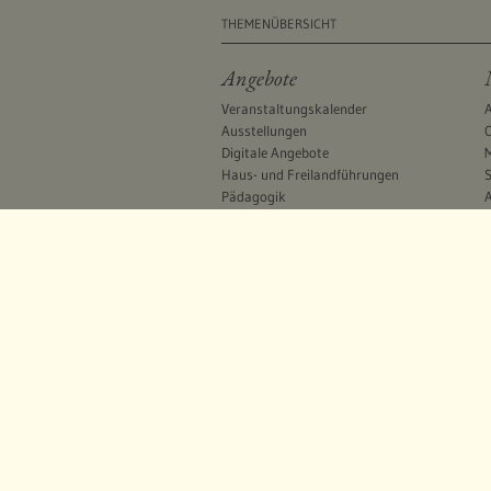
THEMENÜBERSICHT
Angebote
Veranstaltungskalender
Ausstellungen
O
Digitale Angebote
M
Haus- und Freilandführungen
S
Pädagogik
A
Lehr-/Erlebnispfade
Kinderfreizeit
F
Fortbildungen/Seminare
Ministerium für Umwelt, Klima und Energiew