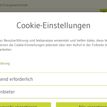
d Energiewirtschaft
ZENTRUM
enwört
Cookie-Einstellungen
m
Projekte
Schutzgebiete
Service
ur Benutzerführung und Webanalyse verwendet und helfen dabei, diese W
önnen die Cookie-Einstellungen jederzeit über den Aufruf in der Fußzeile ö
tterdaten Rappenwört
arbeiten.
klärung
 Naturschutzzentrum
end erforderlich
16.5°C
anbieter
0 (
Was ist das?
)
78%