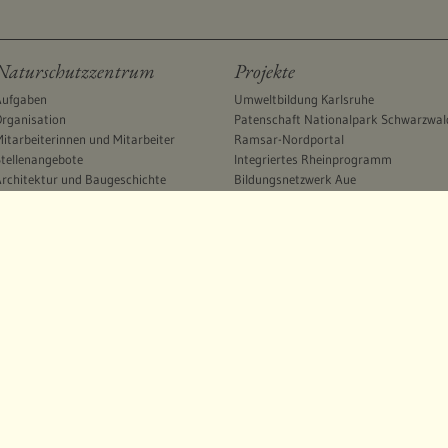
Naturschutzzentrum
Projekte
Aufgaben
Umweltbildung Karlsruhe
rganisation
Patenschaft Nationalpark Schwarzwal
itarbeiterinnen und Mitarbeiter
Ramsar-Nordportal
tellenangebote
Integriertes Rheinprogramm
rchitektur und Baugeschichte
Bildungsnetzwerk Aue
Sponsoring und Spenden
reundeskreis
Service
Kontakt und Öffnungszeiten
Anreise
Publikationen
Mediathek
Links
irtschaft