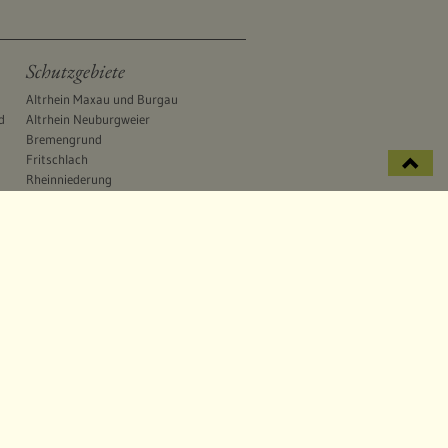
Schutzgebiete
Altrhein Maxau und Burgau
d
Altrhein Neuburgweier
Bremengrund
Fritschlach
Rheinniederung